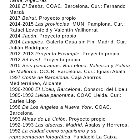
Tarifa, Algeciras
2018
El Besòs
, COAC, Barcelona. Cur.: Fernando
Marzá
2017
Beirut
. Proyecto propio
2014-2015
Las provincias
. MUN, Pamplona. Cur.:
Rafael Levenfeld y Valentín Vallhonrat
2014
Japón
. Proyecto propio
2014
Lavapiés
. Galería Casa sin Fin, Madrid. Cur.:
Julián Rodríguez
2012-2013
Proyecto Eixample
. Proyecto propio
2012
Sit Fast
. Proyecto propio
2010
Seis panoramas: Barcelona, Valencia y Palma
de Mallorca
. CCCB, Barcelona. Cur.: Ignasi Aballí
1997
Costa de Barcelona
. Caja Ahorros
Mediterráneo, Alicante
1996-2000
El Liceu, Barcelona
. Consorci del Liceu
1989-1992
Lleida panorama
. COAC Lleida. Cur.:
Carles Llop
1996
De Los Angeles a Nueva York
. COAC,
Barcelona
1993
Minas de La Unión
. Proyecto propio
1992-1993
Las afueras, Madrid
. Ábalos y Herreros.
1992
La ciudad como organismo y su
representación fotográfica
. Fundació La Caixa