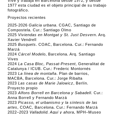
Vive y trabaja en Barcelona desde 1972, y desde
1977 esta ciudad es el objeto principal de su trabajo
fotográfico.
Proyectos recientes
2025-2026
Galicia urbana
. CGAC, Santiago de
Compostela. Cur.: Santiago Olmo
2025
Viviendas en Montgat y St. Just Desvern
. Arq.
Xavier Vendrell
2025
Busquets
. COAC, Barcelona. Cur.: Fernando
Marzá
2024
Cárcel Modelo
, Barcelona. Arq. Santiago
Vives
2024
La Casa Bloc, Passat-Present
, Generalitat de
Catalunya / ICUB. Cur.: Frederic Montornés
2023
La línea de montaña
. Plan de barrios,
MACBA, Barcelona. Cur.: Jorge Ribalta
2023
Las casas de Marie Jalowicz
, Berlín.
Proyecto propio
2023
Alfons Borrell en Barcelona y Sabadell
. Cur.:
Anna Borrell y Fernando Marzá
2023
Picasso, el urbanismo y la síntesis de las
artes
, COAC, Barcelona. Cur.: Fernando Marzá
2022–2023
Valladolid. Aquí y ahora
, MPH–Museo