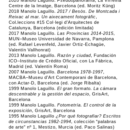
2020 Manolo Laguillo.
Pseudopanorama
, La Virreina
Centre de la Imatge, Barcelona (ed. Moritz Küng)
2018 Manolo Laguillo.
2017 / Besòs. De Montcada i
Reixac al mar. Un aixecament fotogràfic
,
Col.leccions #15 Col·legi d’Arquitectes de
Catalunya, Barcelona (edición limitada)
2017 Manolo Laguillo.
Las Provincias 2014-2015
,
MUN–Museo Universidad de Navarra, Pamplona
(ed. Rafael Levenfeld, Javier Ortiz-Echagüe,
Valentín Vallhonrat)
2013 Manolo Laguillo.
Razón y ciudad
, Fundación
ICO–Instituto de Crédito Oficial, con La Fábrica,
Madrid (ed. Valentín Roma)
2007 Manolo Laguillo.
Barcelona 1978-1997
,
MACBA–Museu d’Art Contemporani de Barcelona,
con Actar-D, Barcelona (ed. Jorge Ribalta)
1999 Manolo Laguillo.
El gran formato. La cámara
descentrable y la gestión del espacio
, GrisArt,
Barcelona
1999 Manolo Laguillo.
Fotometría. El control de la
exposición
, GrisArt, Barcelona
1995 Manolo Laguillo
¿Por qué fotografiar? Escritos
de circunstancias 1982-1994
, colección “palabras
de arte” nº 1, Mestizo, Murcia (ed. Paco Salinas)