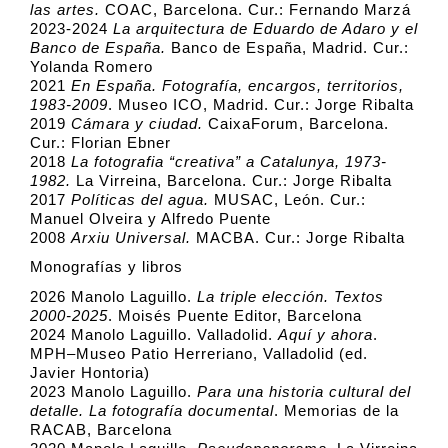
las artes.
COAC, Barcelona. Cur.: Fernando Marzá
2023-2024
La arquitectura de Eduardo de Adaro y el
Banco de España.
Banco de España, Madrid. Cur.:
Yolanda Romero
2021
En España. Fotografía, encargos, territorios,
1983-2009
. Museo ICO, Madrid. Cur.: Jorge Ribalta
2019
Cámara y ciudad.
CaixaForum, Barcelona.
Cur.: Florian Ebner
2018
La fotografia “creativa” a Catalunya, 1973-
1982.
La Virreina, Barcelona. Cur.: Jorge Ribalta
2017
Políticas del agua.
MUSAC, León. Cur.:
Manuel Olveira y Alfredo Puente
2008
Arxiu Universal.
MACBA. Cur.: Jorge Ribalta
Monografías y libros
2026 Manolo Laguillo.
La triple elección. Textos
2000-2025
. Moisés Puente Editor, Barcelona
2024 Manolo Laguillo. Valladolid.
Aquí y ahora
.
MPH–Museo Patio Herreriano, Valladolid (ed.
Javier Hontoria)
2023 Manolo Laguillo.
Para una historia cultural del
detalle. La fotografía documental
. Memorias de la
RACAB, Barcelona