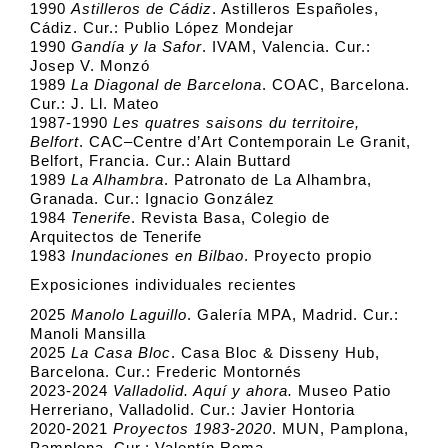
1990
Astilleros de Cádiz
. Astilleros Españoles,
Cádiz. Cur.: Publio López Mondejar
1990
Gandía y la Safor
. IVAM, Valencia. Cur.:
Josep V. Monzó
1989
La Diagonal de Barcelona
. COAC, Barcelona.
Cur.: J. Ll. Mateo
1987-1990
Les quatres saisons du territoire,
Belfort
. CAC–Centre d’Art Contemporain Le Granit,
Belfort, Francia. Cur.: Alain Buttard
1989
La Alhambra
. Patronato de La Alhambra,
Granada. Cur.: Ignacio González
1984
Tenerife
. Revista Basa, Colegio de
Arquitectos de Tenerife
1983
Inundaciones en Bilbao
. Proyecto propio
Exposiciones individuales recientes
2025
Manolo Laguillo
. Galería MPA, Madrid. Cur.:
Manoli Mansilla
2025
La Casa Bloc
. Casa Bloc & Disseny Hub,
Barcelona. Cur.: Frederic Montornés
2023-2024
Valladolid. Aquí y ahora.
Museo Patio
Herreriano, Valladolid. Cur.: Javier Hontoria
2020-2021
Proyectos 1983-2020
. MUN, Pamplona,
Pamplona. Cur.: Valentín Roma