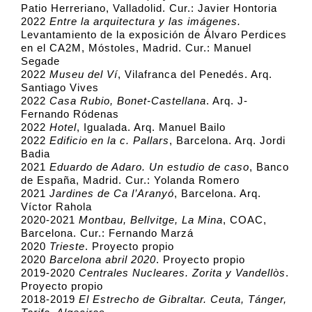
Patio Herreriano, Valladolid. Cur.: Javier Hontoria
2022
Entre la arquitectura y las imágenes.
Levantamiento de la exposición de Álvaro Perdices
en el CA2M, Móstoles, Madrid. Cur.: Manuel
Segade
2022
Museu del Ví
, Vilafranca del Penedés. Arq.
Santiago Vives
2022
Casa Rubio, Bonet-Castellana
. Arq. J-
Fernando Ródenas
2022
Hotel
, Igualada. Arq. Manuel Bailo
2022
Edificio en la c. Pallars
, Barcelona. Arq. Jordi
Badia
2021
Eduardo de Adaro. Un estudio de caso
, Banco
de España, Madrid. Cur.: Yolanda Romero
2021
Jardines de Ca l’Aranyó
, Barcelona. Arq.
Víctor Rahola
2020-2021
Montbau, Bellvitge, La Mina
, COAC,
Barcelona. Cur.: Fernando Marzá
2020
Trieste
. Proyecto propio
2020
Barcelona abril 2020
. Proyecto propio
2019-2020
Centrales Nucleares. Zorita y Vandellòs
.
Proyecto propio
2018-2019
El Estrecho de Gibraltar. Ceuta, Tánger,